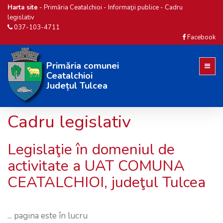
Harta site
-
Primăria Ceatalchioi
-
Informaţii publice
-
Cadru
legislativ
037-103-4711
Facebook
Primăria comunei
Ceatalchioi
Județul Tulcea
Cadru legislativ
Legislaţie în domeniul de
activitate a UAT COMUNA
CEATALCHIOI, judeţul Tulcea
... pagina este în lucru