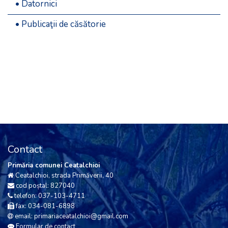
• Datornici
• Publicaţii de căsătorie
Contact
Primăria comunei Ceatalchioi
Ceatalchioi, strada Primăverii, 40
cod poștal: 827040
telefon: 037-103-4711
fax: 034-081-6898
email: primariaceatalchioi@gmail.com
Formular de contact