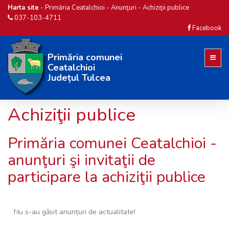
Harta site
-
Primăria Ceatalchioi
-
Anunţuri
-
Achiziţii publice
037-103-4711
Facebook
Primăria comunei
Ceatalchioi
Județul Tulcea
Achiziţii publice
Primăria comunei Ceatalchioi -
anunţuri şi invitaţii de
participare la achiziţii publice