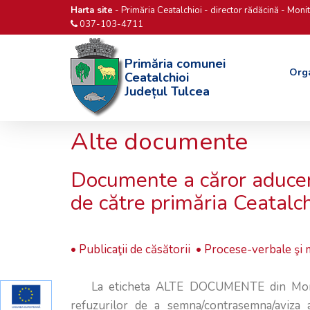
Harta site
-
Primăria Ceatalchioi
-
director rădăcină
-
Monit
037-103-4711
Primăria comunei
Org
Ceatalchioi
Județul Tulcea
Alte documente
Documente a căror aducere
de către primăria Ceatalch