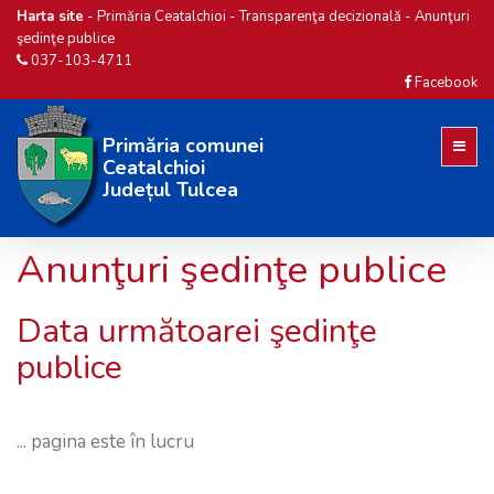
Harta site
-
Primăria Ceatalchioi
-
Transparenţa decizională
-
Anunţuri
şedinţe publice
037-103-4711
Facebook
Primăria comunei
Ceatalchioi
Județul Tulcea
Anunţuri şedinţe publice
Data următoarei şedinţe
publice
... pagina este în lucru