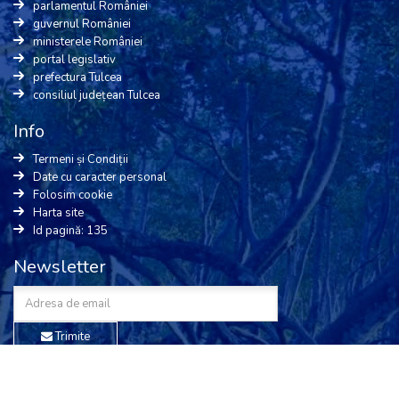
parlamentul României
guvernul României
ministerele României
portal legislativ
prefectura Tulcea
consiliul județean Tulcea
Info
Termeni și Condiții
Date cu caracter personal
Folosim cookie
Harta site
Id pagină: 135
Newsletter
Trimite
Sunt de acord cu
termenii și condițiile
precum și cu
prelucrarea
datelor cu caracter personal
de pe acest site.